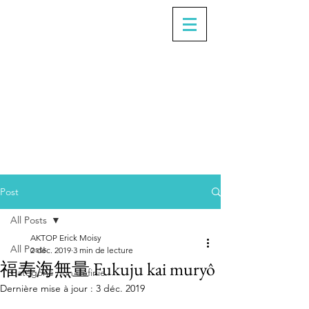
Post
All Posts
AKTOP Erick Moisy
All Posts
2 déc. 2019
3 min de lecture
福寿海無量 Fukuju kai muryô
Catégorie non définie
Dernière mise à jour :
3 déc. 2019