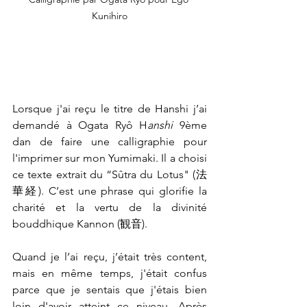
Kunihiro
Lorsque j'ai reçu le titre de Hanshi j’ai 
demandé à Ogata Ryô H
anshi 
9ème 
dan de faire une calligraphie pour 
l'imprimer sur mon Yumimaki. Il a choisi 
ce texte extrait du “Sûtra du Lotus" (法
華経). C’est une phrase qui glorifie la 
charité et la vertu de la divinité 
bouddhique Kannon (観音). 
Quand je l’ai reçu, j’était très content, 
mais en même temps, j'était confus 
parce que je sentais que j'étais bien 
loin d'avoir atteint ce niveau. Après 