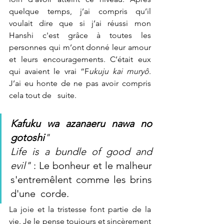
quelque temps, j’ai compris qu’il 
voulait dire que si j’ai réussi mon 
Hanshi c'est grâce à toutes les 
personnes qui m’ont donné leur amour 
et leurs encouragements. C’était eux 
qui avaient le vrai “F
ukuju kai muryô
. 
J’ai eu honte de ne pas avoir compris 
cela tout de   suite. 
Kafuku wa azanaeru nawa no 
gotoshi
"                                
Life is a bundle of good and 
evil" 
: Le bonheur et le malheur 
s'entremêlent comme les brins 
d'une  corde. 
La joie et la tristesse font partie de la 
vie. Je le pense toujours et sincèrement  