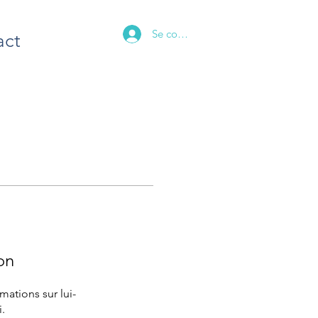
Se connecter
act
on
ations sur lui-
.