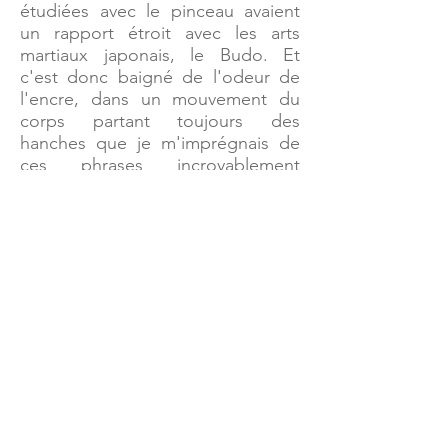
étudiées avec le pinceau avaient
un rapport étroit avec les arts
martiaux japonais, le Budo. Et
c'est donc baigné de l'odeur de
l'encre, dans un mouvement du
corps partant toujours des
hanches que je m'imprégnais de
ces phrases incroyablement
chargées de sens et prometteuses
de découvertes à venir pour le
petit débutant de Kyudo.
Je ne pouvais mieux exprimer ma
reconnaissance pour ces 12
années qu'en citant un extrait de
la préface écrite par son Maître
Kuroda Sensei pour le premier
livre de Pascal, publié en français
et en anglais sur le Jodo, la Voie
du Bâton.