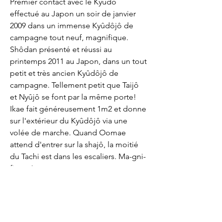
Premier contact avec le Kyûdô 
effectué au Japon un soir de janvier 
2009 dans un immense Kyûdôjô de 
campagne tout neuf, magnifique.
Shôdan présenté et réussi au 
printemps 2011 au Japon, dans un tout 
petit et très ancien Kyûdôjô de 
campagne. Tellement petit que Taijô 
et Nyûjô se font par la même porte! 
Ikae fait généreusement 1m2 et donne 
sur l'extérieur du Kyûdôjô via une 
volée de marche. Quand Oomae 
attend d'entrer sur la shajô, la moitié 
du Tachi est dans les escaliers. Ma-gni-
fi-que!
Nidan présenté et réussi à l'été 2015 
beaucoup moins à l'Est, en Suisse.